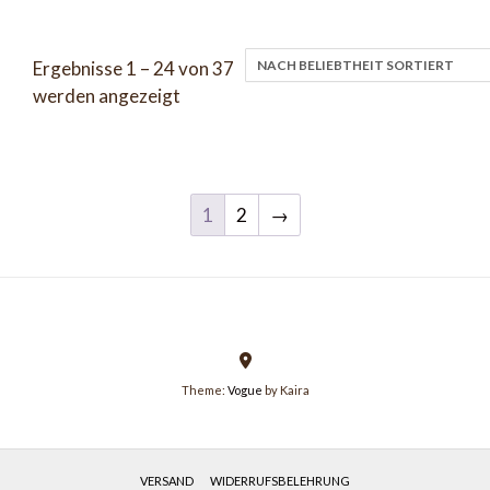
Ergebnisse 1 – 24 von 37
Nach
werden angezeigt
Beliebtheit
sortiert
1
2
→
Theme:
Vogue
by Kaira
VERSAND
WIDERRUFSBELEHRUNG