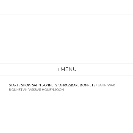
Skip
to
content
MENU
START
/
SHOP
/
SATIN BONNETS
/
ANPASSBARE BONNETS
/ SATIN/WAX
BONNET ANPASSBAR HONEYMOON