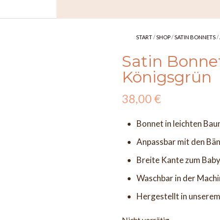
START
/
SHOP
/
SATIN BONNETS
/
Satin Bonne
Königsgrün
38,00
€
Bonnet in leichten Bau
Anpassbar mit den Bä
Breite Kante zum Baby
Waschbar in der Machi
Hergestellt in unserem 