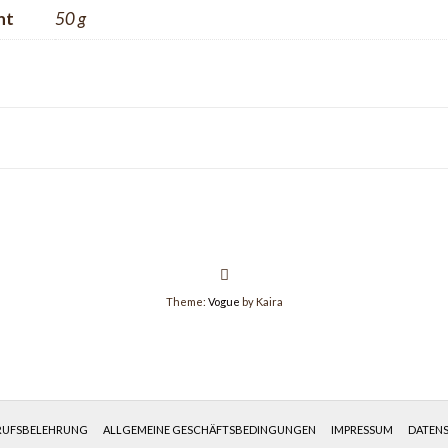
ht
50 g
Theme:
Vogue
by Kaira
RUFSBELEHRUNG
ALLGEMEINE GESCHÄFTSBEDINGUNGEN
IMPRESSUM
DATEN