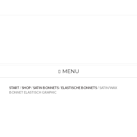
Skip
to
content
MENU
START
/
SHOP
/
SATIN BONNETS
/
ELASTISCHE BONNETS
/ SATIN/WAX
BONNET ELASTISCH GRAPHIC