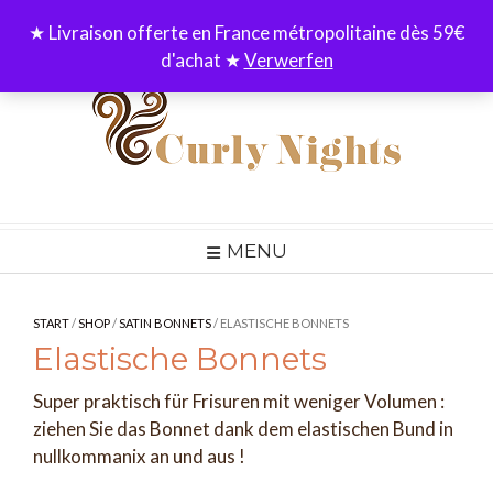
Skip
★ Livraison offerte en France métropolitaine dès 59€
to
d'achat ★
Verwerfen
content
MENU
START
/
SHOP
/
SATIN BONNETS
/ ELASTISCHE BONNETS
Elastische Bonnets
Super praktisch für Frisuren mit weniger Volumen :
ziehen Sie das Bonnet dank dem elastischen Bund in
nullkommanix an und aus !