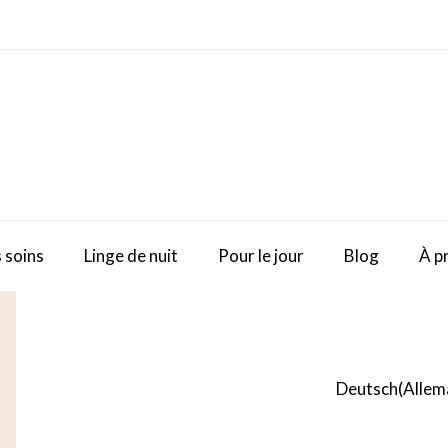
 soins
Linge de nuit
Pour le jour
Blog
À p
Deutsch
(
Allem