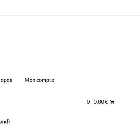
ropos
Mon compte
0
- 0,00 €
and
)