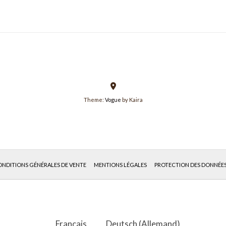
Theme:
Vogue
by Kaira
NDITIONS GÉNÉRALES DE VENTE
MENTIONS LÉGALES
PROTECTION DES DONNÉE
Français
Deutsch
(
Allemand
)