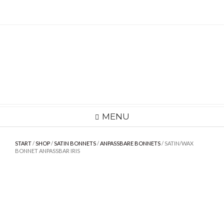
Skip
to
content
MENU
START
/
SHOP
/
SATIN BONNETS
/
ANPASSBARE BONNETS
/ SATIN/WAX
BONNET ANPASSBAR IRIS