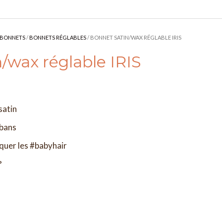
BONNETS
/
BONNETS RÉGLABLES
/ BONNET SATIN/WAX RÉGLABLE IRIS
/wax réglable IRIS
satin
ubans
quer les #babyhair
°