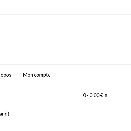
ropos
Mon compte
0
- 0,00 €
and
)