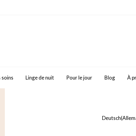
 soins
Linge de nuit
Pour le jour
Blog
À p
Deutsch
(
Allem