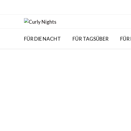
Skip
to
content
FÜR DIE NACHT
FÜR TAGSÜBER
FÜR