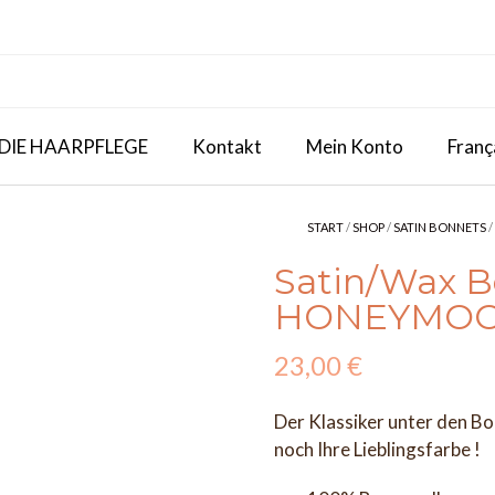
 DIE HAARPFLEGE
Kontakt
Mein Konto
Franç
START
/
SHOP
/
SATIN BONNETS
/
Satin/Wax B
HONEYMO
23,00
€
Der Klassiker unter den Bo
noch Ihre Lieblingsfarbe !