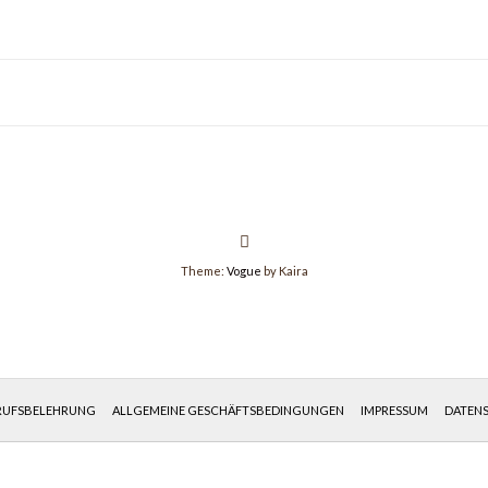
Theme:
Vogue
by Kaira
RUFSBELEHRUNG
ALLGEMEINE GESCHÄFTSBEDINGUNGEN
IMPRESSUM
DATEN