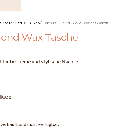
OP
/
SETS
/
T-SHIRT PYJAMA
/ T-SHIRT GIRLFRIEND WAX TASCHE GRAPHIC
friend Wax Tasche
tt für bequeme und stylische Nächte !
llwax
sverkauft und nicht verfügbar.