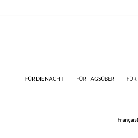
Skip
to
content
FÜR DIE NACHT
FÜR TAGSÜBER
FÜR
Français