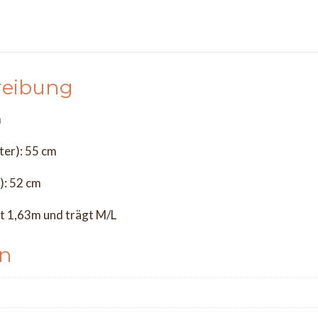
reibung
m
lter): 55 cm
e): 52 cm
t 1,63m und trägt M/L
en