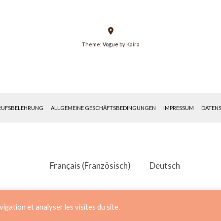
Theme:
Vogue
by Kaira
RUFSBELEHRUNG
ALLGEMEINE GESCHÄFTSBEDINGUNGEN
IMPRESSUM
DATEN
Français
(
Französisch
)
Deutsch
gation et analyser les visites du site.