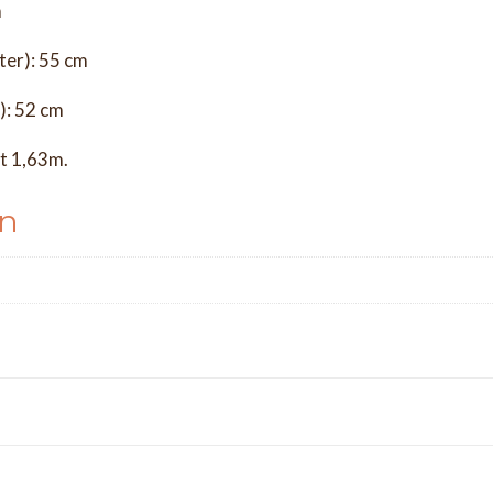
m
lter): 55 cm
e): 52 cm
t 1,63m.
en