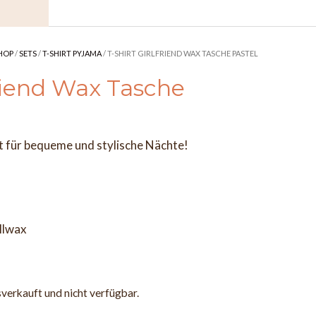
HOP
/
SETS
/
T-SHIRT PYJAMA
/ T-SHIRT GIRLFRIEND WAX TASCHE PASTEL
friend Wax Tasche
tt für bequeme und stylische Nächte!
llwax
sverkauft und nicht verfügbar.