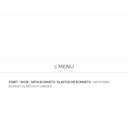
Skip
to
content
MENU
START
/
SHOP
/
SATIN BONNETS
/
ELASTISCHE BONNETS
/ SATIN/WAX
BONNET ELASTISCH GARDEN