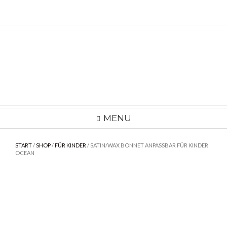
Skip
to
content
MENU
START
/
SHOP
/
FÜR KINDER
/ SATIN/WAX BONNET ANPASSBAR FÜR KINDER
OCEAN