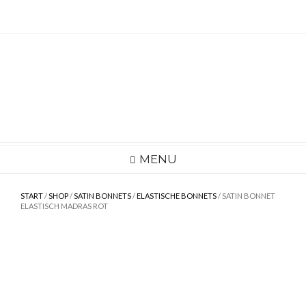
Skip
to
content
MENU
START
/
SHOP
/
SATIN BONNETS
/
ELASTISCHE BONNETS
/ SATIN BONNET
ELASTISCH MADRAS ROT