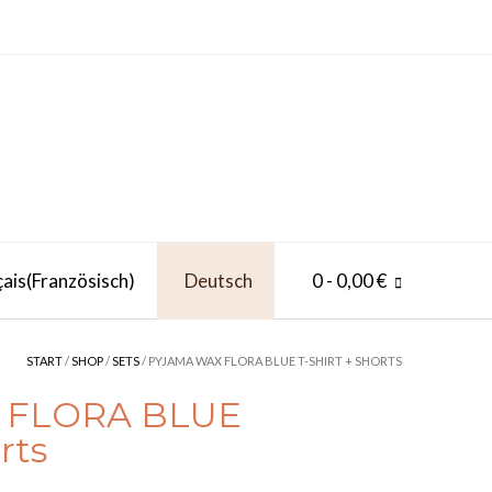
çais
(
Französisch
)
Deutsch
0
- 0,00 €
START
/
SHOP
/
SETS
/ PYJAMA WAX FLORA BLUE T-SHIRT + SHORTS
 FLORA BLUE
rts