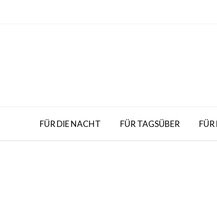
Skip
to
content
FÜR DIE NACHT
FÜR TAGSÜBER
FÜR