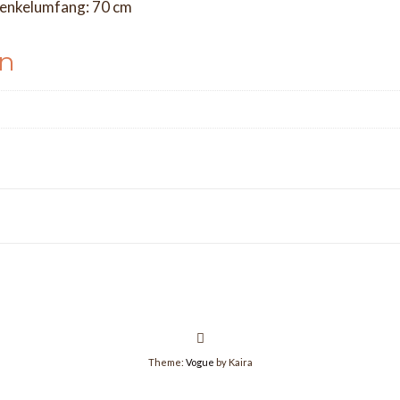
enkelumfang: 70 cm
en
Theme:
Vogue
by Kaira