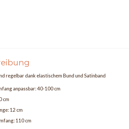
reibung
ind regelbar dank elastischem Bund und Satinband
umfang anpassbar: 40-100 cm
40 cm
änge: 12 cm
mfang: 110 cm