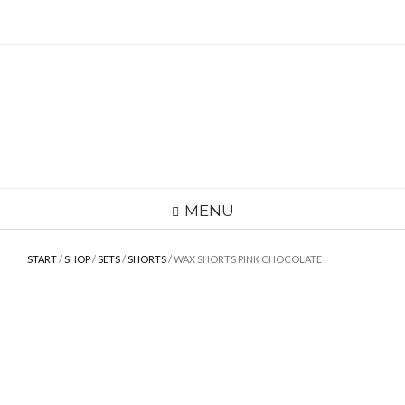
Skip
to
content
MENU
START
/
SHOP
/
SETS
/
SHORTS
/ WAX SHORTS PINK CHOCOLATE