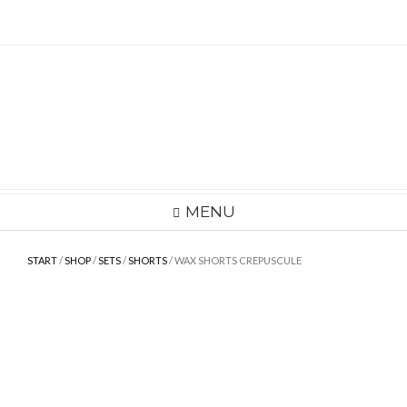
Skip
to
content
MENU
START
/
SHOP
/
SETS
/
SHORTS
/ WAX SHORTS CREPUSCULE