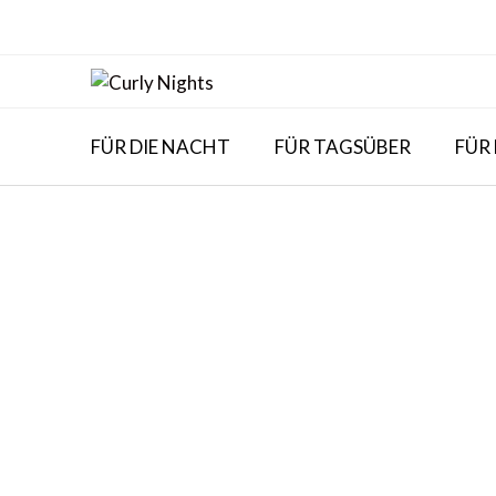
Skip
to
content
FÜR DIE NACHT
FÜR TAGSÜBER
FÜR