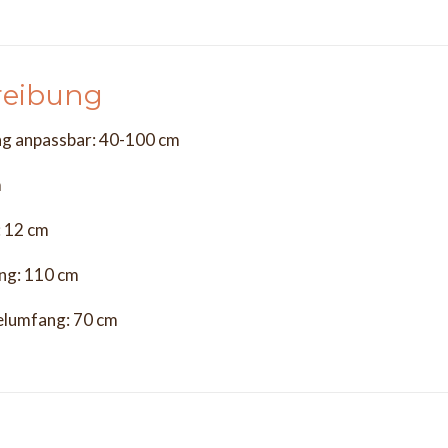
reibung
ng anpassbar: 40-100 cm
m
: 12 cm
ng: 110 cm
lumfang: 70 cm