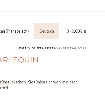
çais
(
Französisch
)
Deutsch
0
- 0,00 €
START
/
SHOP
/
SETS
/
SHORTS
/ WAX SHORTS ARLEQUIN
 ARLEQUIN
ühstückstisch : Sie fühlen sich wohl in dieser
toff !