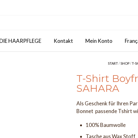
 DIE HAARPFLEGE
Kontakt
Mein Konto
Franç
START
/
SHOP
/
T-S
T-Shirt Boy
SAHARA
Als Geschenk für Ihren Par
Bonnet passende Tshirt wi
100% Baumwolle
Tasche aus Wax Stoff