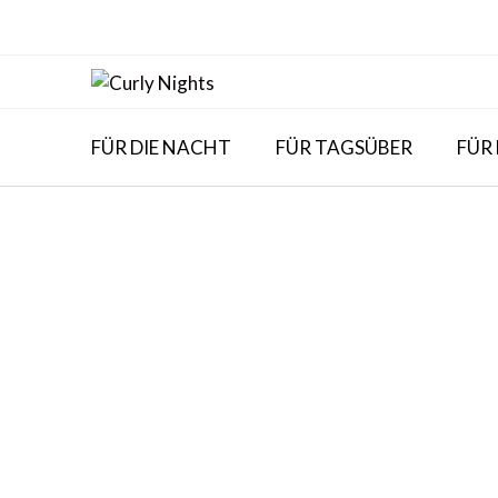
Skip
to
content
FÜR DIE NACHT
FÜR TAGSÜBER
FÜR