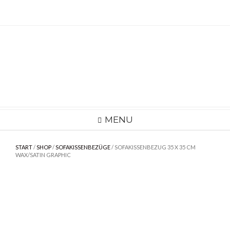
Skip
to
content
MENU
START
/
SHOP
/
SOFAKISSENBEZÜGE
/ SOFAKISSENBEZUG 35 X 35 CM
WAX/SATIN GRAPHIC