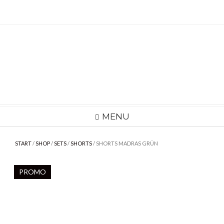
Skip
to
content
MENU
START
/
SHOP
/
SETS
/
SHORTS
/ SHORTS MADRAS GRÜN
PROMO