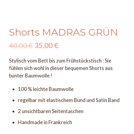
Shorts MADRAS GRÜN
Ursprünglicher
Aktueller
40,00
€
35,00
€
Preis
Preis
Stylisch vom Bett bis zum Frühstückstisch : Sie
war:
ist:
fühlen sich wohl in dieser bequemen Shorts aus
bunter Baumwolle !
40,00 €
35,00 €.
100 % leichte Baumwolle
regelbar mit elastischem Bund und Satin Band
2 unsichtbaren Seitentaschen
Handmade in Frankreich