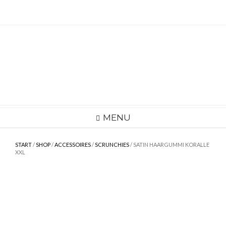
Skip
to
content
MENU
START
/
SHOP
/
ACCESSOIRES
/
SCRUNCHIES
/ SATIN HAARGUMMI KORALLE
XXL