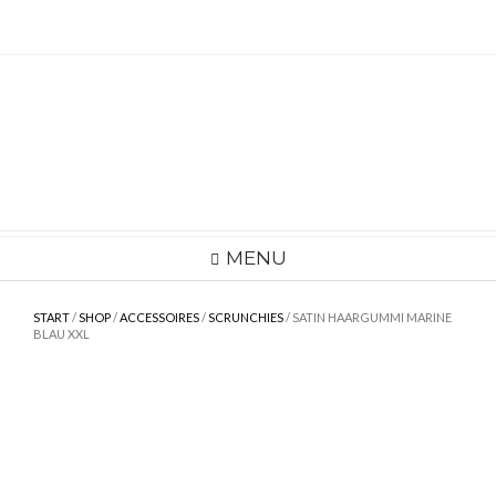
Skip
to
content
MENU
START
/
SHOP
/
ACCESSOIRES
/
SCRUNCHIES
/ SATIN HAARGUMMI MARINE
BLAU XXL