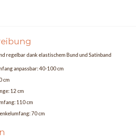
reibung
ind regelbar dank elastischem Bund und Satinband
umfang anpassbar: 40-100 cm
40 cm
änge: 12 cm
mfang: 110 cm
enkelumfang: 70 cm
en