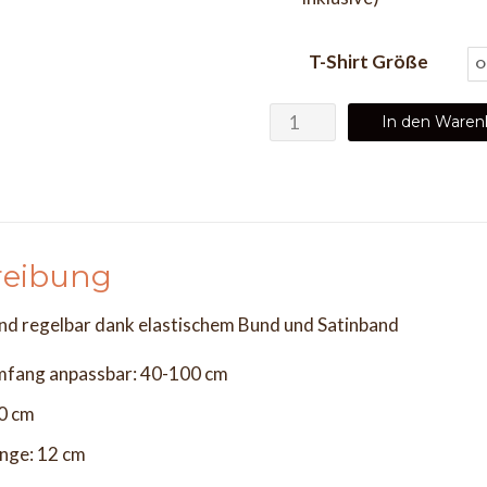
T-Shirt Größe
Pyjama
In den Waren
Wax
TOURBILLON
T-
Shirt
+
reibung
Shorts
Menge
ind regelbar dank elastischem Bund und Satinband
umfang anpassbar: 40-100 cm
40 cm
änge: 12 cm