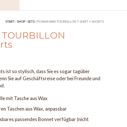
START
/
SHOP
/
SETS
/ PYJAMA WAX TOURBILLON T-SHIRT + SHORTS
x TOURBILLON
rts
 ist so stylisch, dass Sie es sogar tagüber
nn Sie auf Geschäftsreise oder bei Freunde und
nd.
le mit Tasche aus Wax
aren Taschen aus Wax, anpassbar
ssbares passendes Bonnet verfügbar (nicht