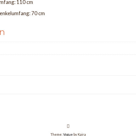
mfang: 110 cm
enkelumfang: 70 cm
en
Theme:
Vogue
by Kaira