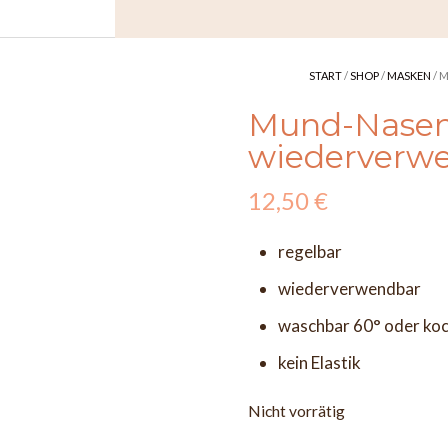
START
/
SHOP
/
MASKEN
/ 
Mund-Nasen
wiederverw
12,50
€
regelbar
wiederverwendbar
waschbar 60° oder ko
kein Elastik
Nicht vorrätig