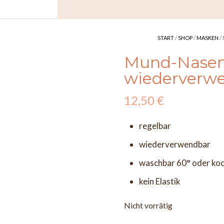
START
/
SHOP
/
MASKEN
/
Mund-Nasen
wiederverw
12,50
€
regelbar
wiederverwendbar
waschbar 60° oder ko
kein Elastik
Nicht vorrätig