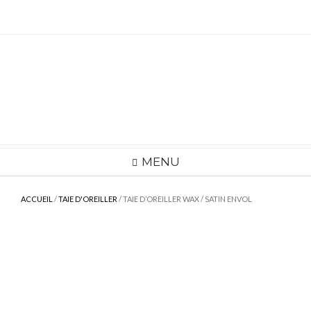
Skip
to
content
MENU
ACCUEIL
/
TAIE D'OREILLER
/ TAIE D’OREILLER WAX / SATIN ENVOL