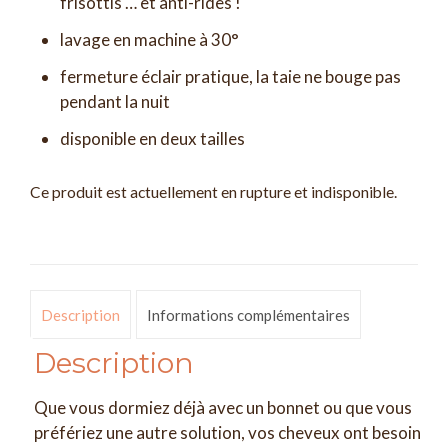
frisottis … et anti-rides !
à
lavage en machine à 30°
65,00 €
fermeture éclair pratique, la taie ne bouge pas
pendant la nuit
disponible en deux tailles
Ce produit est actuellement en rupture et indisponible.
Description
Informations complémentaires
Description
Que vous dormiez déjà avec un bonnet ou que vous
préfériez une autre solution, vos cheveux ont besoin