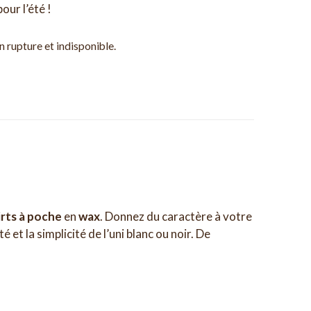
pour l’été !
 rupture et indisponible.
irts à poche
en
wax
. Donnez du caractère à votre
é et la simplicité de l’uni blanc ou noir. De