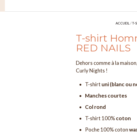
ACCUEIL
/
T-
T-shirt Ho
RED NAILS
Dehors comme à la maison, 
Curly Nights !
T-shirt
uni (blanc ou n
Manches courtes
Col rond
T-shirt 100%
coton
Poche 100% coton
wa