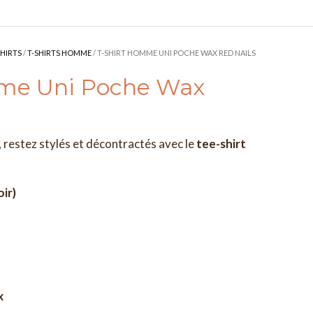
SHIRTS
/
T-SHIRTS HOMME
/ T-SHIRT HOMME UNI POCHE WAX RED NAILS
mme Uni Poche Wax
restez stylés et décontractés avec le
tee-shirt
oir)
x