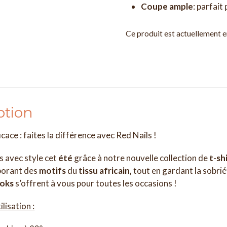
Coupe ample
: parfait 
Ce produit est actuellement en
ption
icace : faites la différence avec Red Nails !
s avec style cet
été
grâce à notre nouvelle collection de
t-sh
borant des
motifs
du
tissu africain,
tout en gardant la sobriét
ooks
s’offrent à vous pour toutes les occasions !
ilisation :