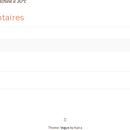
achine à 30°c
taires
Theme:
Vogue
by Kaira