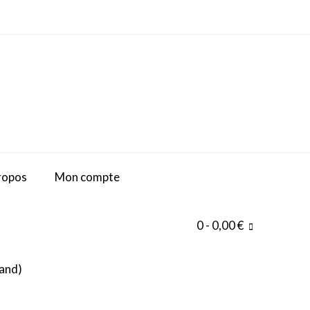
ropos
Mon compte
0
- 0,00 €
and
)