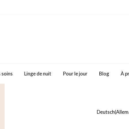
 soins
Linge de nuit
Pour le jour
Blog
À p
Deutsch
(
Allem