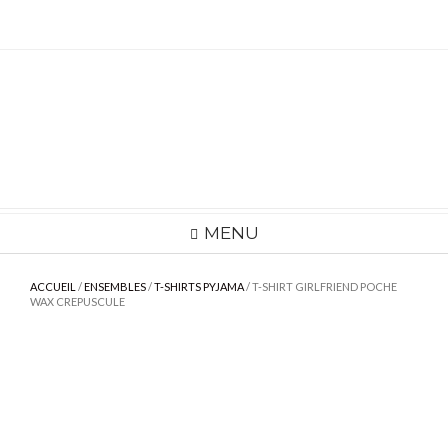
Skip
to
content
MENU
ACCUEIL
/
ENSEMBLES
/
T-SHIRTS PYJAMA
/ T-SHIRT GIRLFRIEND POCHE
WAX CREPUSCULE