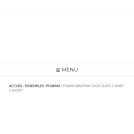
Skip
to
content
MENU
ACCUEIL
/
ENSEMBLES
/
PYJAMAS
/ PYJAMA WAX PINK CHOCOLATE T-SHIRT
+ SHORT