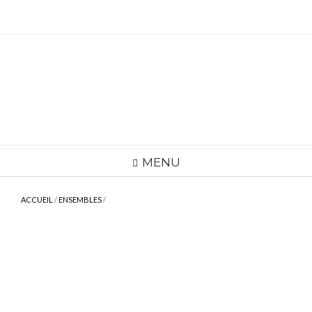
Skip
to
content
MENU
ACCUEIL
/
ENSEMBLES
/