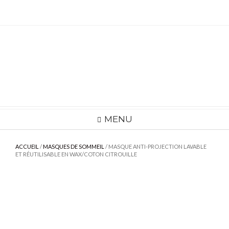
Skip
to
content
MENU
ACCUEIL
/
MASQUES DE SOMMEIL
/ MASQUE ANTI-PROJECTION LAVABLE
ET RÉUTILISABLE EN WAX/COTON CITROUILLE