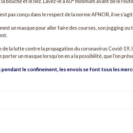
la bouche et le nez. Lavez-le à 60° minimum avant de le réutil
n’est pas conçu dans le respect de la norme AFNOR, il ne s’agi
ment un masque pour aller faire des courses, son jogging ou 
ent.
e de la lutte contre la propagation du coronavirus Covid-1
 porter un masque lorsqu’on en a la possibilité, que l’on pré
 pendant le confinement, les envois se font tous les merc