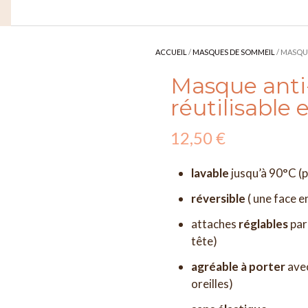
ACCUEIL
/
MASQUES DE SOMMEIL
/ MASQU
Masque anti-
réutilisabl
12,50
€
lavable
jusqu’à 90°C (p
réversible
( une face e
attaches
réglables
par
tête)
agréable à porter
avec
oreilles)