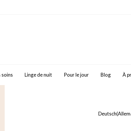
 soins
Linge de nuit
Pour le jour
Blog
À p
Deutsch
(
Allem