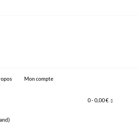
ropos
Mon compte
0
- 0,00 €
and
)