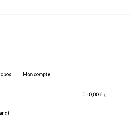
ropos
Mon compte
0
- 0,00 €
and
)