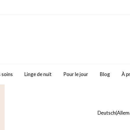
 soins
Linge de nuit
Pour le jour
Blog
À p
Deutsch
(
Allem