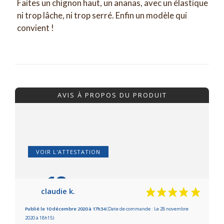
Faites un chignon haut, un ananas, avec un élastique
ni trop lâche, ni trop serré. Enfin un modèle qui
convient !
AVIS À PROPOS DU PRODUIT
VOIR L'ATTESTATION
10
/10
claudie k.
Basé sur 1 avis
Publié le 10 décembre 2020 à 17h34
(Date de commande : Le 28 novembre
2020 à 18h15)