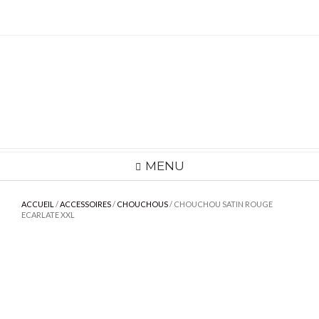
Skip
to
content
MENU
ACCUEIL
/
ACCESSOIRES
/
CHOUCHOUS
/ CHOUCHOU SATIN ROUGE
ECARLATE XXL