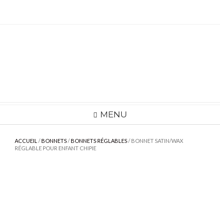
Skip
to
content
MENU
ACCUEIL
/
BONNETS
/
BONNETS RÉGLABLES
/ BONNET SATIN/WAX
RÉGLABLE POUR ENFANT CHIPIE