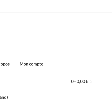
ropos
Mon compte
0
- 0,00 €
and
)