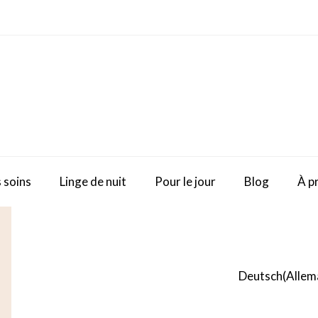
 soins
Linge de nuit
Pour le jour
Blog
À p
Deutsch
(
Allem