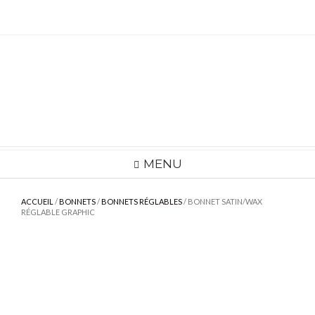
Skip
to
content
MENU
ACCUEIL
/
BONNETS
/
BONNETS RÉGLABLES
/ BONNET SATIN/WAX
RÉGLABLE GRAPHIC