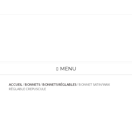
Skip
to
content
MENU
ACCUEIL
/
BONNETS
/
BONNETS RÉGLABLES
/ BONNET SATIN/WAX
RÉGLABLE CREPUSCULE