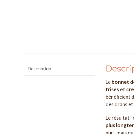
Descri
Description
Le
bonnet d
frisés et cr
bénéficient d
des draps et
Le résultat :
plus longte
nuit, mais qu