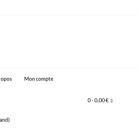
ropos
Mon compte
0
- 0,00 €
and
)