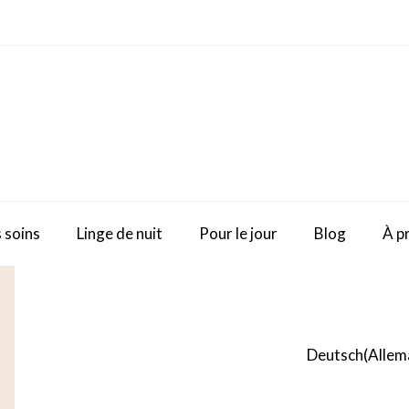
 soins
Linge de nuit
Pour le jour
Blog
À p
Deutsch
(
Allem