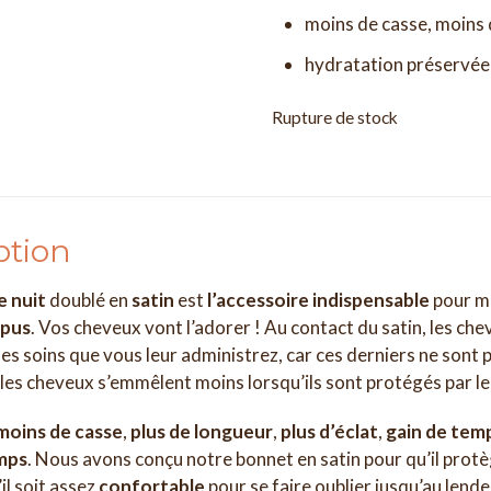
moins de casse, moins d
hydratation préservée
Rupture de stock
ption
e nuit
doublé en
satin
est
l’accessoire indispensable
pour m
épus
. Vos cheveux vont l’adorer ! Au contact du satin, les ch
es soins que vous leur administrez, car ces derniers ne sont p
 les cheveux s’emmêlent moins lorsqu’ils sont protégés par le
moins de casse
,
plus de longueur
,
plus d’éclat
,
gain de tem
mps
. Nous avons conçu notre bonnet en satin pour qu’il prot
’il soit assez
confortable
pour se faire oublier jusqu’au lend