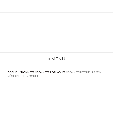
Skip
to
content
MENU
ACCUEIL
/
BONNETS
/
BONNETS RÉGLABLES
/ BONNET INTÉRIEUR SATIN
RÉGLABLE PERROQUET