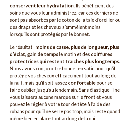
conservent leur hydratation
. Ils bénéficient des
soins que vous leur administrez, car ces derniers ne
sont pas absorbés par le coton de la taie d’oreiller ou
des draps et les cheveux s’emmêlent moins
lorsqu’ils sont protégés par le bonnet.
Le résultat :
moins de casse
,
plus de longueur
,
plus
d’éclat
,
gain de temps
le matin et des
coiffures
protectrices qui restent fraîches plus longtemps
.
Nous avons conçu notre bonnet en satin pour qu’il
protège vos cheveux efficacement tout au long de
la nuit, mais qu’il soit assez
confortable
pour se
faire oublier jusqu’au lendemain. Sans élastique, il ne
vous laissera aucune marque sur le front et vous
pouvez le régler à votre tour de tête à l’aide des
rubans pour qu’il ne serre pas trop, mais reste quand
même bien en place tout au long de la nuit.