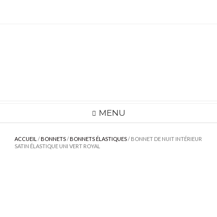
Skip
to
content
MENU
ACCUEIL
/
BONNETS
/
BONNETS ÉLASTIQUES
/ BONNET DE NUIT INTÉRIEUR
SATIN ÉLASTIQUE UNI VERT ROYAL