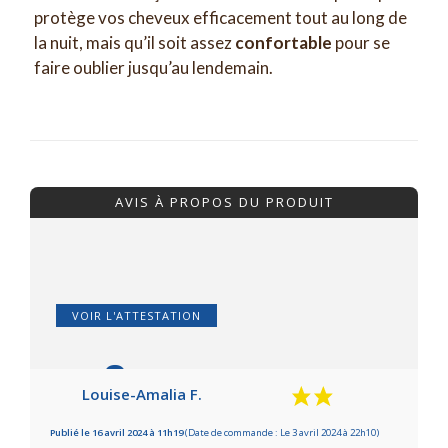
protège vos cheveux efficacement tout au long de
la nuit, mais qu’il soit assez
confortable
pour se
faire oublier jusqu’au lendemain.
AVIS À PROPOS DU PRODUIT
VOIR L'ATTESTATION
8
/10
Louise-Amalia F.
Basé sur 3 avis
Publié le 16 avril 2024 à 11h19
(Date de commande : Le 3 avril 2024 à 22h10)