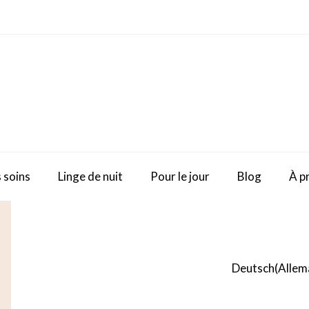
 soins
Linge de nuit
Pour le jour
Blog
À p
Deutsch
(
Allem