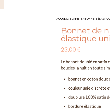
ACCUEIL
/
BONNETS
/
BONNETS ÉLASTIQ
Bonnet de nu
élastique un
23,00
€
Le bonnet doublé en satin c
boucles la nuit en toute simp
bonnet en coton doux d
couleur unie discrète e
doublure 100% satin de
bordure élastique