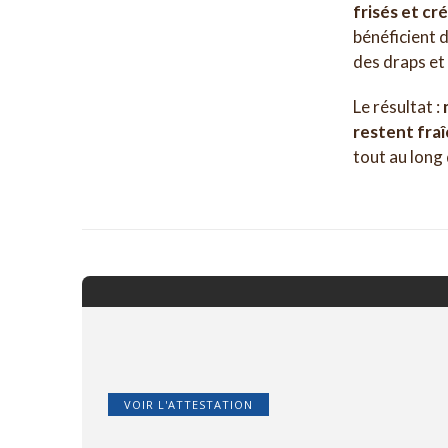
frisés et cr
bénéficient d
des draps et
Le résultat :
restent fra
tout au long 
VOIR L'ATTESTATION