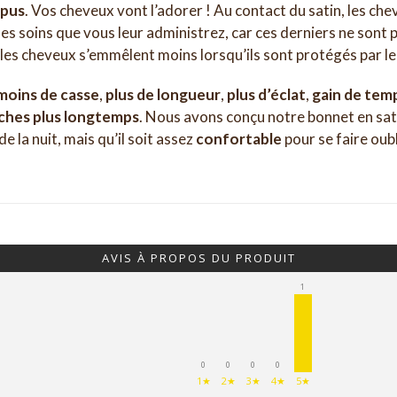
épus
. Vos cheveux vont l’adorer ! Au contact du satin, les ch
es soins que vous leur administrez, car ces derniers ne sont p
 les cheveux s’emmêlent moins lorsqu’ils sont protégés par le
moins de casse
,
plus de longueur
,
plus d’éclat
,
gain de tem
îches plus longtemps
. Nous avons conçu notre bonnet en sat
de la nuit, mais qu’il soit assez
confortable
pour se faire oub
AVIS À PROPOS DU PRODUIT
1
0
0
0
0
1★
2★
3★
4★
5★