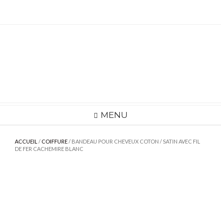
Skip
to
content
MENU
ACCUEIL
/
COIFFURE
/ BANDEAU POUR CHEVEUX COTON / SATIN AVEC FIL
DE FER CACHEMIRE BLANC