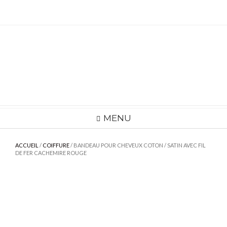
Skip
to
content
MENU
ACCUEIL
/
COIFFURE
/ BANDEAU POUR CHEVEUX COTON / SATIN AVEC FIL
DE FER CACHEMIRE ROUGE