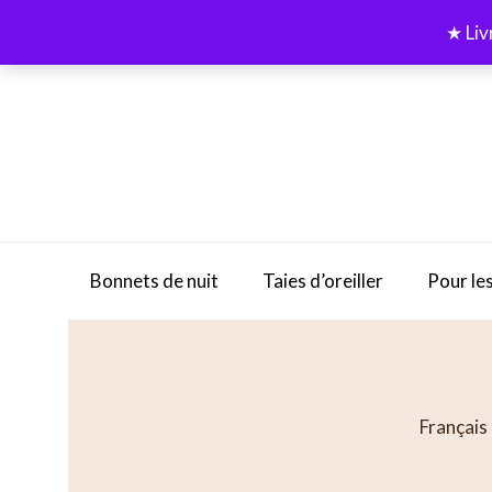
Skip
★ Liv
to
content
Bonnets de nuit
Taies d’oreiller
Pour les
Français