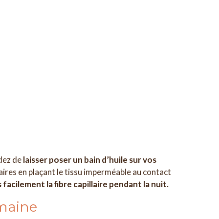
idez de
laisser poser un bain d’huile sur vos
laires en plaçant le tissu imperméable au contact
acilement la fibre capillaire pendant la nuit.
emaine