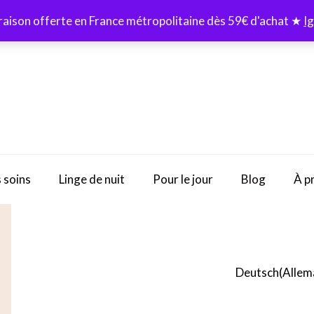
raison offerte en France métropolitaine dès 59€ d'achat ★
I
 soins
Linge de nuit
Pour le jour
Blog
À p
Deutsch
(
Allem