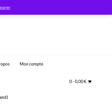
gnorer
ropos
Mon compte
0
- 0,00 €
and
)