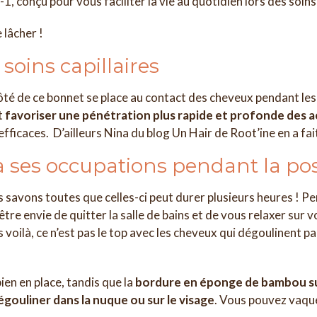
1, conçu pour vous faciliter la vie au quotidien lors des soins 
e lâcher !
 soins capillaires
côté de ce bonnet se place au contact des cheveux pendant les
et
favoriser une pénétration plus rapide et profonde des acti
fficaces. D’ailleurs Nina du blog Un Hair de Root’ine en a fait
à ses occupations pendant la pos
nous savons toutes que celles-ci peut durer plusieurs heures 
être envie de quitter la salle de bains et de vous relaxer sur 
is voilà, ce n’est pas le top avec les cheveux qui dégoulinent 
ien en place, tandis que la
bordure en éponge de bambou su
égouliner dans la nuque ou sur le visage
. Vous pouvez vaque